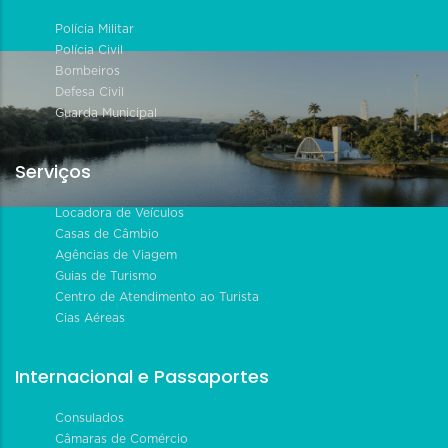
Polícia Militar
Polícia Civil
Bombeiros
Defesa Civil
Guarda Municipal
Serviços
Locadora de Veículos
Casas de Câmbio
Agências de Viagem
Guias de Turismo
Centro de Atendimento ao Turista
Cias Aéreas
Internacional e Passaportes
Consulados
Câmaras de Comércio