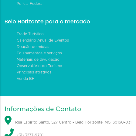
Polícia Federal
Belo Horizonte para o mercado
Trade Turístico
Calendário Anual de Eventos
Doação de mídias
Equipamentos e serviços
Materiais de divulgação
Observatório do Turismo
Principais atrativos
Venda BH
Informações de Contato
Rua Espírito Santo, 527 Centro - Belo Horizonte, MG, 30160-031
(31) 3277-9701