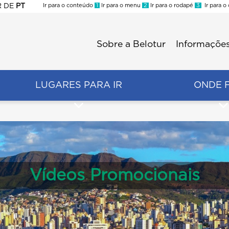
R
DE
PT
Ir para o conteúdo
1
Ir para o menu
2
Ir para o rodapé
3
Ir para o
ES
Sobre a Belotur
Informações
Menu
second
LUGARES PARA IR
ONDE 
Vídeos Promocionais