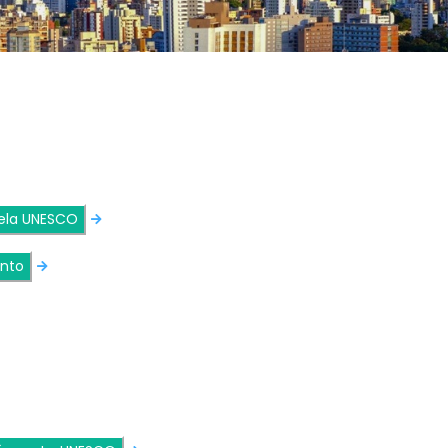
pela UNESCO
ento