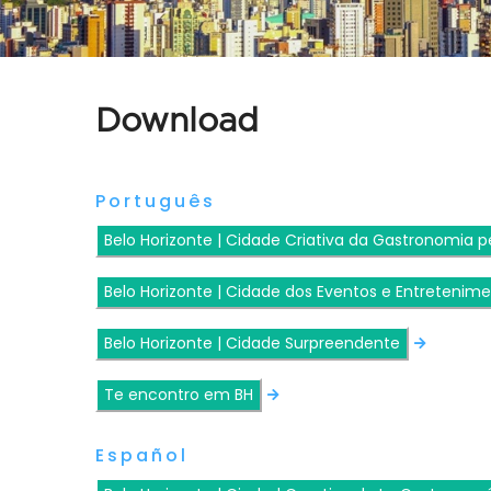
Download
Português
Belo Horizonte | Cidade Criativa da Gastronomia 
Belo Horizonte | Cidade dos Eventos e Entretenim
Belo Horizonte | Cidade Surpreendente
Te encontro em BH
Español