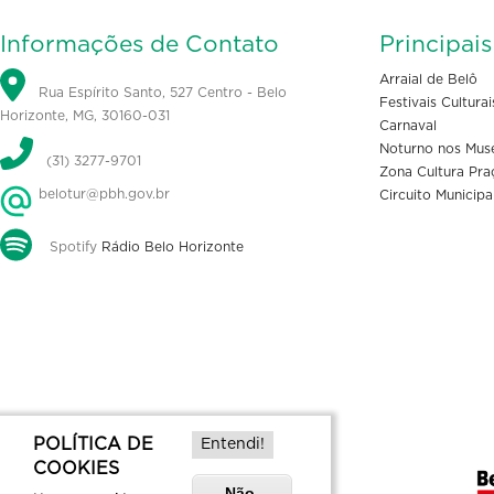
Informações de Contato
Principai
Arraial de Belô
Rua Espírito Santo, 527 Centro - Belo
Festivais Culturai
Horizonte, MG, 30160-031
Carnaval
Noturno nos Mus
(31) 3277-9701
Zona Cultura Pra
belotur@pbh.gov.br
Circuito Municipa
Spotify
Rádio Belo Horizonte
POLÍTICA DE
Entendi!
COOKIES
Não,