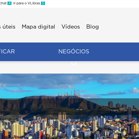
 chat
4
Ir para o VLibras
5
 úteis
Mapa digital
Vídeos
Blog
FICAR
NEGÓCIOS