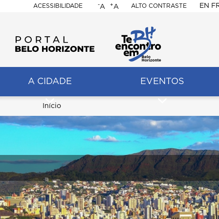
-
+
EN
F
ACESSIBILIDADE
ALTO CONTRASTE
A
A
PORTAL
BELO
HORIZONTE
A CIDADE
EVENTOS
ação
pal
Trilha
Início
Content
de
Builder
navegação