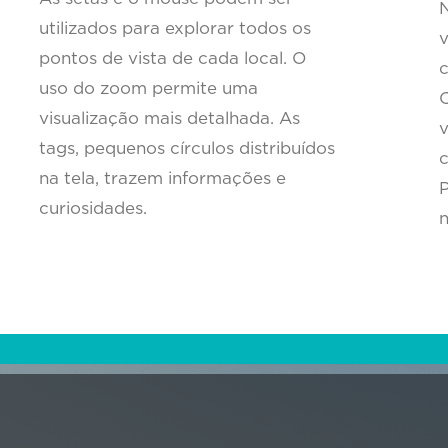
N
utilizados para explorar todos os
v
pontos de vista de cada local. O
c
uso do zoom permite uma
C
visualização mais detalhada. As
v
tags, pequenos círculos distribuídos
c
na tela, trazem informações e
P
curiosidades.
n