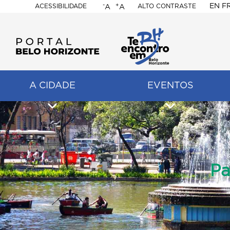
-
+
EN
F
ACESSIBILIDADE
ALTO CONTRASTE
A
A
PORTAL
BELO
HORIZONTE
A CIDADE
EVENTOS
ação
pal
Content
Builder
Pa