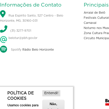
Informações de Contato
Principai
Arraial de Belô
Rua Espírito Santo, 527 Centro - Belo
Festivais Culturai
Horizonte, MG, 30160-031
Carnaval
Noturno nos Mus
(31) 3277-9701
Zona Cultura Pra
belotur@pbh.gov.br
Circuito Municipa
Spotify
Rádio Belo Horizonte
POLÍTICA DE
Entendi!
COOKIES
Não,
Usamos cookies para