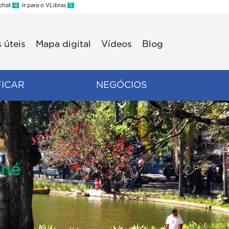
 chat
4
Ir para o VLibras
5
 úteis
Mapa digital
Vídeos
Blog
FICAR
NEGÓCIOS
nné