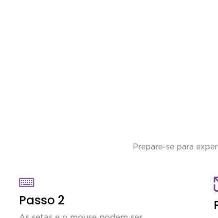
Prepare-se para exper
Passo 2
As setas e o mouse podem ser