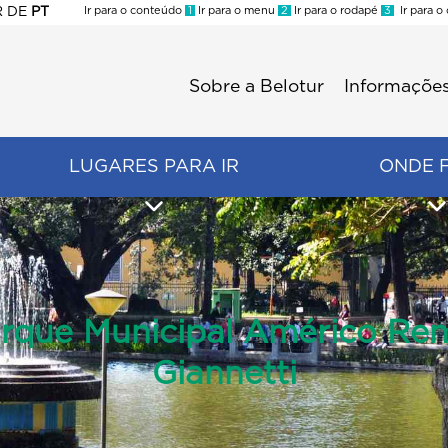
R
DE
PT
Ir para o conteúdo
1
Ir para o menu
2
Ir para o rodapé
3
Ir para o
ES
Sobre a Belotur
Informações
Menu
second
LUGARES PARA IR
ONDE 
rque Municipal Américo Re
Giannetti