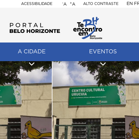
-
+
EN
F
ACESSIBILIDADE
ALTO CONTRASTE
A
A
PORTAL
BELO
HORIZONTE
A CIDADE
EVENTOS
ação
pal