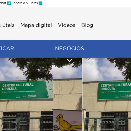
 chat
4
Ir para o VLibras
5
 úteis
Mapa digital
Vídeos
Blog
FICAR
NEGÓCIOS