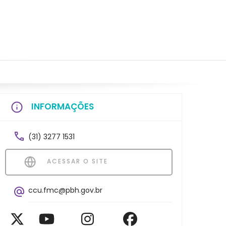
INFORMAÇÕES
(31) 3277 1531
ACESSAR O SITE
ccu.fmc@pbh.gov.br