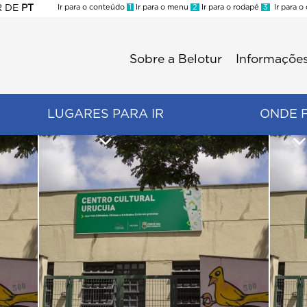
R
DE
PT
Ir para o conteúdo
1
Ir para o menu
2
Ir para o rodapé
3
Ir para o
ES
Sobre a Belotur
Informações
Menu
second
LUGARES PARA IR
ONDE 