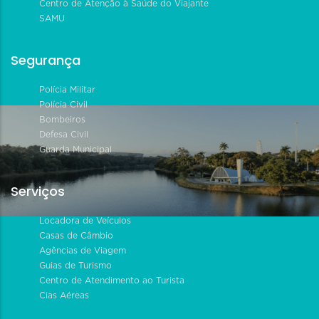
Centro de Atenção à Saúde do Viajante
SAMU
Segurança
Polícia Militar
Polícia Civil
Bombeiros
Defesa Civil
Guarda Municipal
Serviços
Locadora de Veículos
Casas de Câmbio
Agências de Viagem
Guias de Turismo
Centro de Atendimento ao Turista
Cias Aéreas