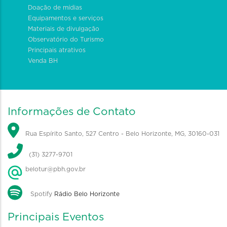
Doação de mídias
Equipamentos e serviços
Materiais de divulgação
Observatório do Turismo
Principais atrativos
Venda BH
Informações de Contato
Rua Espírito Santo, 527 Centro - Belo Horizonte, MG, 30160-031
(31) 3277-9701
belotur@pbh.gov.br
Spotify
Rádio Belo Horizonte
Principais Eventos