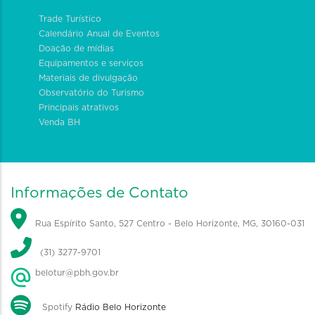
Trade Turístico
Calendário Anual de Eventos
Doação de mídias
Equipamentos e serviços
Materiais de divulgação
Observatório do Turismo
Principais atrativos
Venda BH
Informações de Contato
Rua Espírito Santo, 527 Centro - Belo Horizonte, MG, 30160-031
(31) 3277-9701
belotur@pbh.gov.br
Spotify
Rádio Belo Horizonte