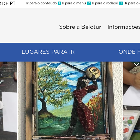
R
DE
PT
Ir para o conteúdo
1
Ir para o menu
2
Ir para o rodapé
3
Ir para o
ES
Sobre a Belotur
Informações
Menu
second
LUGARES PARA IR
ONDE 