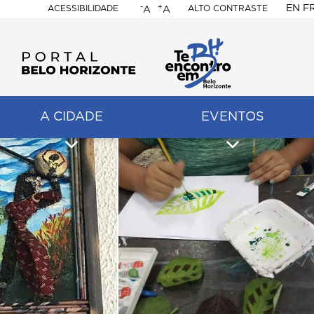
-
+
EN
F
ACESSIBILIDADE
ALTO CONTRASTE
A
A
PORTAL
BELO
HORIZONTE
A CIDADE
EVENTOS
ação
pal