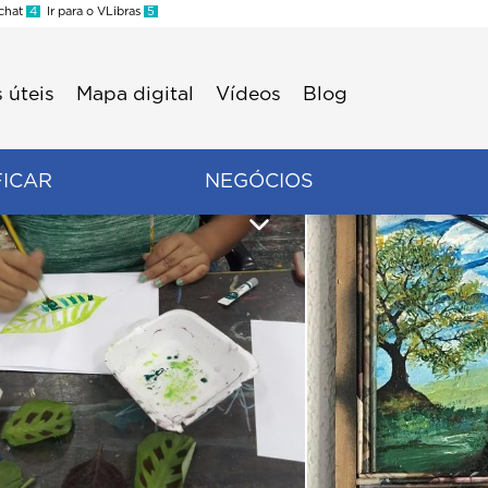
 chat
4
Ir para o VLibras
5
 úteis
Mapa digital
Vídeos
Blog
FICAR
NEGÓCIOS