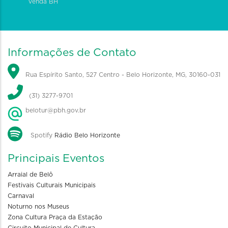
Venda BH
Informações de Contato
Rua Espírito Santo, 527 Centro - Belo Horizonte, MG, 30160-031
(31) 3277-9701
belotur@pbh.gov.br
Spotify
Rádio Belo Horizonte
Principais Eventos
Arraial de Belô
Festivais Culturais Municipais
Carnaval
Noturno nos Museus
Zona Cultura Praça da Estação
Circuito Municipal de Cultura