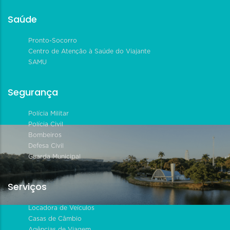
Saúde
Pronto-Socorro
Centro de Atenção à Saúde do Viajante
SAMU
Segurança
Polícia Militar
Polícia Civil
Bombeiros
Defesa Civil
Guarda Municipal
Serviços
Locadora de Veículos
Casas de Câmbio
Agências de Viagem