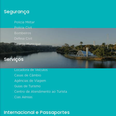
Segurança
Polícia Militar
Polícia Civil
Bombeiros
Defesa Civil
Guarda Municipal
Serviços
Locadora de Veículos
Casas de Câmbio
Agências de Viagem
Guias de Turismo
Centro de Atendimento ao Turista
Cias Aéreas
Internacional e Passaportes