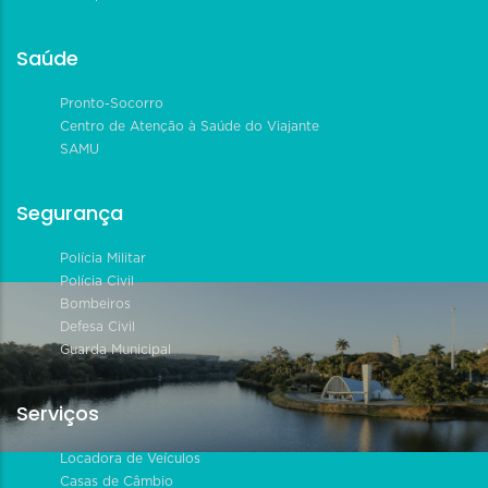
Saúde
Pronto-Socorro
Centro de Atenção à Saúde do Viajante
SAMU
Segurança
Polícia Militar
Polícia Civil
Bombeiros
Defesa Civil
Guarda Municipal
Serviços
Locadora de Veículos
Casas de Câmbio