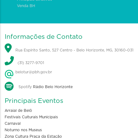
Venda BH
Informações de Contato
Rua Espírito Santo, 527 Centro - Belo Horizonte, MG, 30160-031
(31) 3277-9701
belotur@pbh.gov.br
Spotify
Rádio Belo Horizonte
Principais Eventos
Arraial de Belô
Festivais Culturais Municipais
Carnaval
Noturno nos Museus
Zona Cultura Praça da Estação