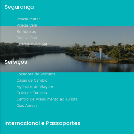
Segurança
Polícia Militar
Polícia Civil
Bombeiros
Defesa Civil
Guarda Municipal
Serviços
Locadora de Veículos
Casas de Câmbio
Agências de Viagem
Guias de Turismo
Centro de Atendimento ao Turista
Cias Aéreas
Internacional e Passaportes