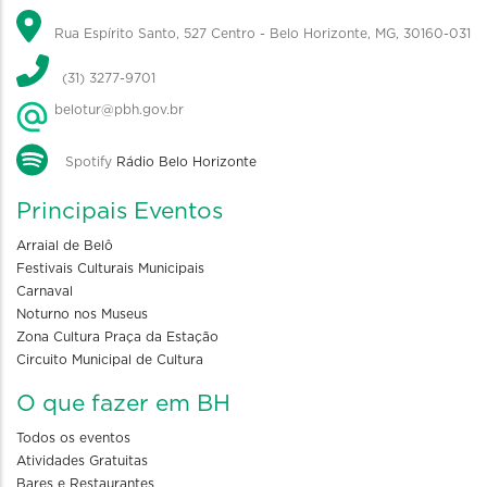
Rua Espírito Santo, 527 Centro - Belo Horizonte, MG, 30160-031
(31) 3277-9701
belotur@pbh.gov.br
Spotify
Rádio Belo Horizonte
Principais Eventos
Arraial de Belô
Festivais Culturais Municipais
Carnaval
Noturno nos Museus
Zona Cultura Praça da Estação
Circuito Municipal de Cultura
O que fazer em BH
Todos os eventos
Atividades Gratuitas
Bares e Restaurantes