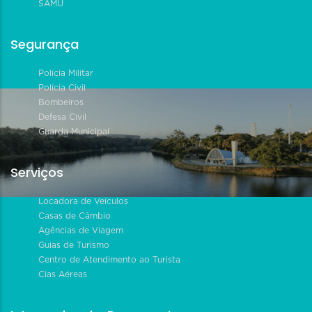
SAMU
Segurança
Polícia Militar
Polícia Civil
Bombeiros
Defesa Civil
Guarda Municipal
Serviços
Locadora de Veículos
Casas de Câmbio
Agências de Viagem
Guias de Turismo
Centro de Atendimento ao Turista
Cias Aéreas