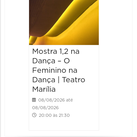
Mostra 1,2 na
Mostra
Dança – O
Dança 
Feminino na
Femini
Dança | Teatro
Dança 
Marília
Marília
08/08/2026 até
09/08/20
08/08/2026
09/08/202
20:00 às 21:30
19:00 às