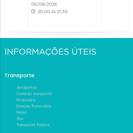
06/08/2026
07/08/202
20:00 às 21:30
20:00 às
INFORMAÇÕES ÚTEIS
Transporte
Aeroportos
Conexão Aeroporto
Rodoviária
Estação Ferroviária
Metrô
Táxi
Transporte Público