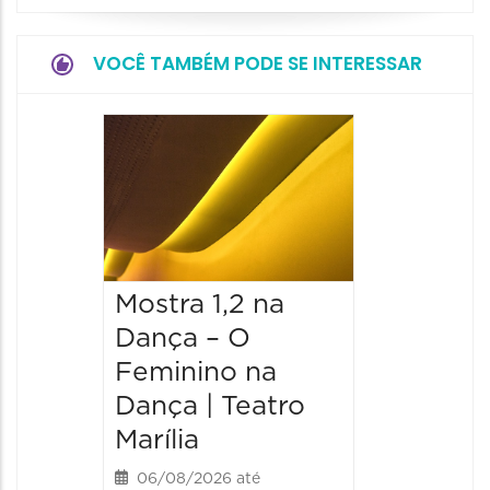
VOCÊ TAMBÉM PODE SE INTERESSAR
Mostra 1,2 na
Mostra
Dança – O
Dança 
Feminino na
Femini
Dança | Teatro
Dança 
Marília
Marília
06/08/2026 até
07/08/20