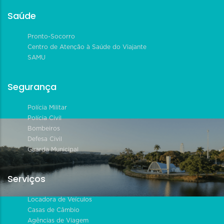
Saúde
Pronto-Socorro
Centro de Atenção à Saúde do Viajante
SAMU
Segurança
Polícia Militar
Polícia Civil
Bombeiros
Defesa Civil
Guarda Municipal
Serviços
Locadora de Veículos
Casas de Câmbio
Agências de Viagem