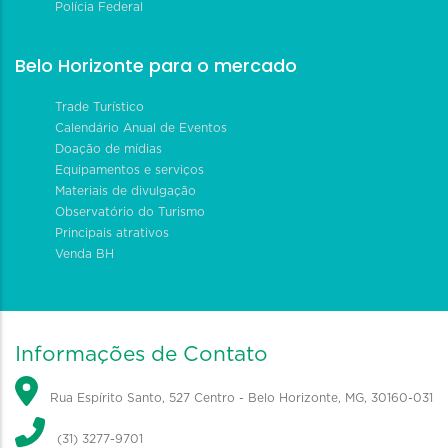
Polícia Federal
Belo Horizonte para o mercado
Trade Turístico
Calendário Anual de Eventos
Doação de mídias
Equipamentos e serviços
Materiais de divulgação
Observatório do Turismo
Principais atrativos
Venda BH
Informações de Contato
Rua Espírito Santo, 527 Centro - Belo Horizonte, MG, 30160-031
(31) 3277-9701