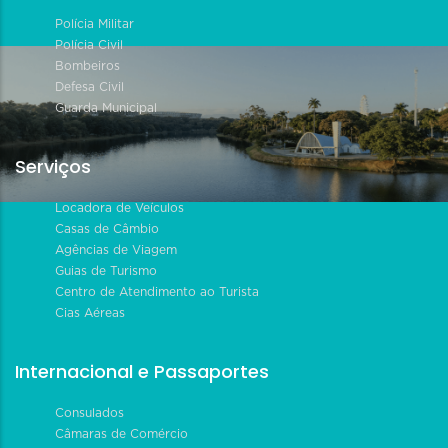
Polícia Militar
Polícia Civil
Bombeiros
Defesa Civil
Guarda Municipal
Serviços
Locadora de Veículos
Casas de Câmbio
Agências de Viagem
Guias de Turismo
Centro de Atendimento ao Turista
Cias Aéreas
Internacional e Passaportes
Consulados
Câmaras de Comércio