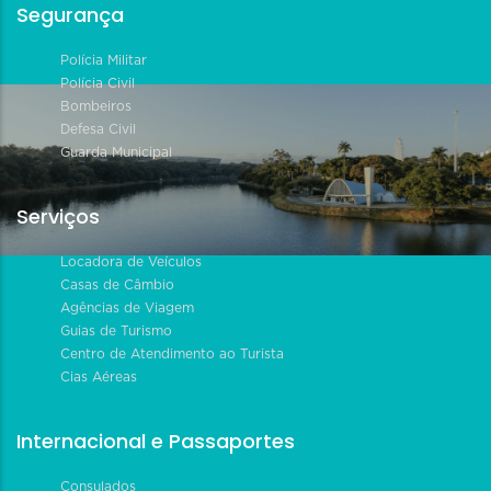
Segurança
Polícia Militar
Polícia Civil
Bombeiros
Defesa Civil
Guarda Municipal
Serviços
Locadora de Veículos
Casas de Câmbio
Agências de Viagem
Guias de Turismo
Centro de Atendimento ao Turista
Cias Aéreas
Internacional e Passaportes
Consulados