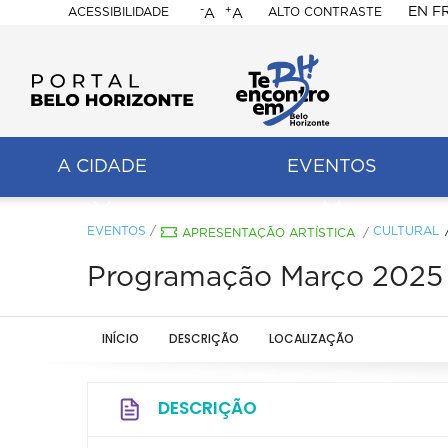
-
+
EN
F
ACESSIBILIDADE
ALTO CONTRASTE
A
A
PORTAL
BELO
HORIZONTE
A CIDADE
EVENTOS
ação
pal
EVENTOS
/
CULTURAL
APRESENTAÇÃO ARTÍSTICA
/
Programação Março 2025 -
INÍCIO
DESCRIÇÃO
LOCALIZAÇÃO
DESCRIÇÃO