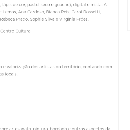
ápis de cor, pastel seco e guache), digital e mista. A
e Lemos, Ana Cardoso, Bianca Reis, Carol Rossetti,
Rebeca Prado, Sophie Silva e Virgínia Fróes.
 Centro Cultural
o e valorização dos artistas do território, contando com
s locais.
bre artesanato, pintura, bordado e outros aspectos da