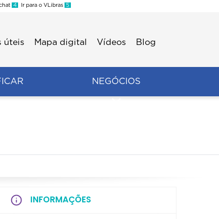
 chat
4
Ir para o VLibras
5
 úteis
Mapa digital
Vídeos
Blog
FICAR
NEGÓCIOS
INFORMAÇÕES