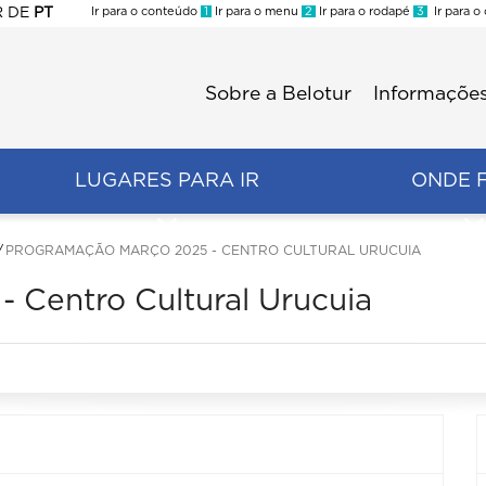
R
DE
PT
Ir para o conteúdo
1
Ir para o menu
2
Ir para o rodapé
3
Ir para o
ES
Sobre a Belotur
Informações
Menu
second
LUGARES PARA IR
ONDE 
PROGRAMAÇÃO MARÇO 2025 - CENTRO CULTURAL URUCUIA
 Centro Cultural Urucuia