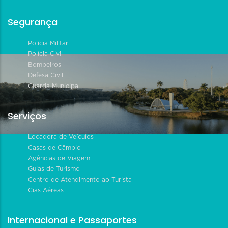
Segurança
Polícia Militar
Polícia Civil
Bombeiros
Defesa Civil
Guarda Municipal
Serviços
Locadora de Veículos
Casas de Câmbio
Agências de Viagem
Guias de Turismo
Centro de Atendimento ao Turista
Cias Aéreas
Internacional e Passaportes