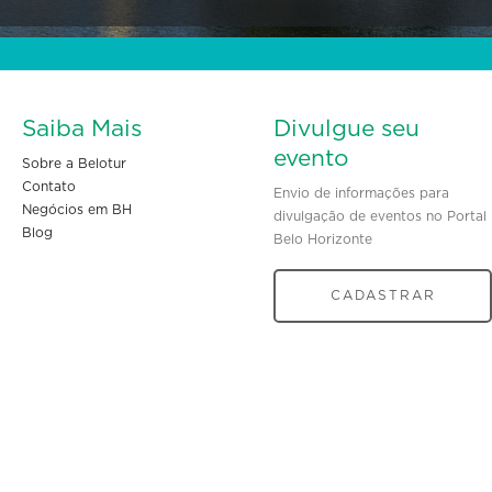
Saiba Mais
Divulgue seu
evento
Sobre a Belotur
Contato
Envio de informações para
Negócios em BH
divulgação de eventos no Portal
Blog
Belo Horizonte
CADASTRAR