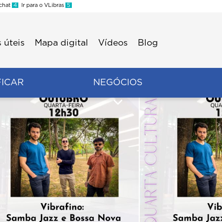
 chat
4
Ir para o VLibras
5
 úteis
Mapa digital
Vídeos
Blog
FICAR
NEGÓCIOS