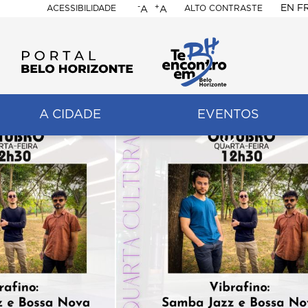
-
+
EN
F
ACESSIBILIDADE
ALTO CONTRASTE
A
A
PORTAL
BELO
HORIZONTE
A CIDADE
EVENTOS
ação
pal