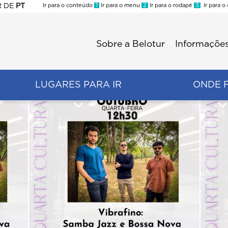
R
DE
PT
Ir para o conteúdo
1
Ir para o menu
2
Ir para o rodapé
3
Ir para o
ES
Sobre a Belotur
Informações
Menu
second
LUGARES PARA IR
ONDE 