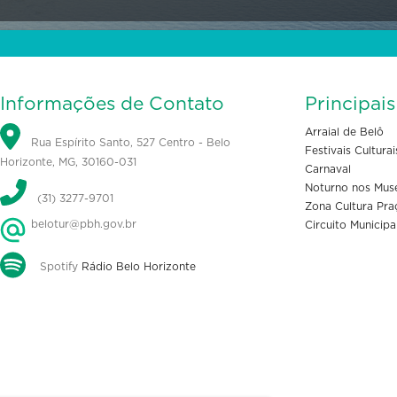
Informações de Contato
Principai
Arraial de Belô
Rua Espírito Santo, 527 Centro - Belo
Festivais Culturai
Horizonte, MG, 30160-031
Carnaval
Noturno nos Mus
(31) 3277-9701
Zona Cultura Pra
belotur@pbh.gov.br
Circuito Municipa
Spotify
Rádio Belo Horizonte