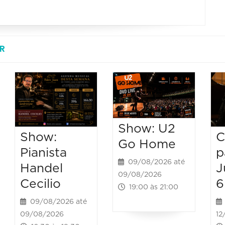
R
Show: U2
C
Show:
Go Home
p
Pianista
09/08/2026 até
J
Handel
09/08/2026
6
Cecilio
19:00 às 21:00
09/08/2026 até
12
09/08/2026