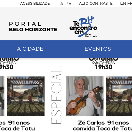
-
+
EN
F
ACESSIBILIDADE
ALTO CONTRASTE
A
A
PORTAL
BELO
HORIZONTE
A CIDADE
EVENTOS
ação
pal