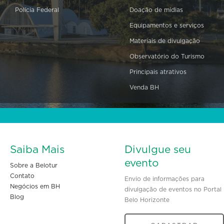
Polícia Federal
Doação de mídias
Equipamentos e serviços
Materiais de divulgação
Observatório do Turismo
Principais atrativos
Venda BH
Saiba Mais
Divulgue seu
evento
Sobre a Belotur
Contato
Envio de informações para
Negócios em BH
divulgação de eventos no Portal
Blog
Belo Horizonte