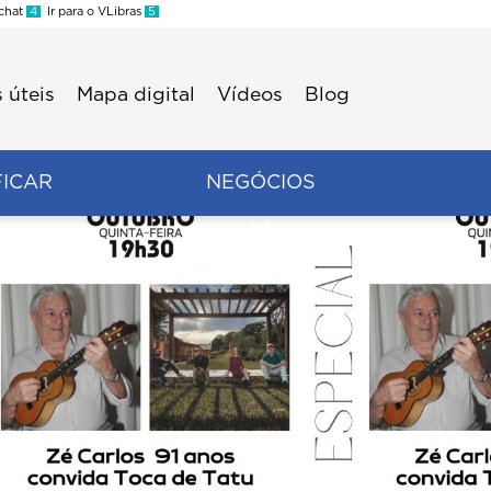
 chat
4
Ir para o VLibras
5
 úteis
Mapa digital
Vídeos
Blog
FICAR
NEGÓCIOS