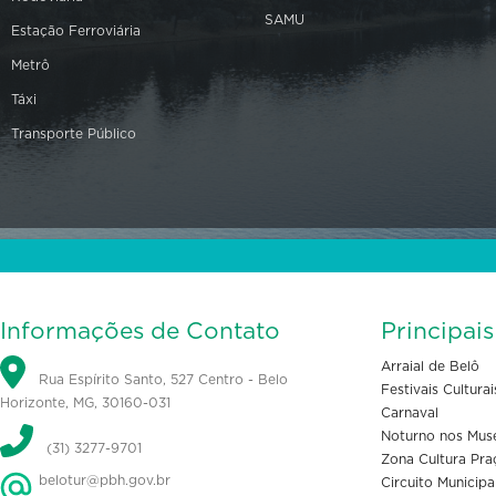
SAMU
Estação Ferroviária
Metrô
Táxi
Transporte Público
Informações de Contato
Principai
Arraial de Belô
Rua Espírito Santo, 527 Centro - Belo
Festivais Culturai
Horizonte, MG, 30160-031
Carnaval
Noturno nos Mus
(31) 3277-9701
Zona Cultura Pra
belotur@pbh.gov.br
Circuito Municipa