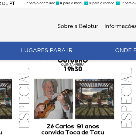
R
DE
PT
Ir para o conteúdo
1
Ir para o menu
2
Ir para o rodapé
3
Ir para o
ES
Sobre a Belotur
Informações
Menu
second
LUGARES PARA IR
ONDE 