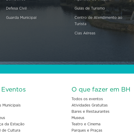
Defesa Civil
Guias de Turismo
Guarda Municipal
Centro de Atendimento ao
Turista
Cias Aéreas
s Eventos
O que fazer em BH
Todos os eventos
s Municipais
Atividades Gratuitas
Bares e Restaurantes
eus
Museus
ça da Estação
Teatro e Cinema
l de Cultura
Parques e Praças