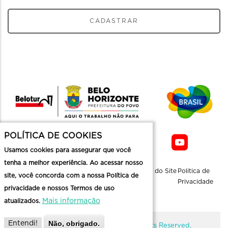
CADASTRAR
POLÍTICA DE COOKIES
Usamos cookies para assegurar que você
tenha a melhor experiência. Ao acessar nosso
Sobre a
Contato
Informaçoes
Mapa do Site
Politica de
site, você concorda com a nossa Política de
Belotur
Üteis
Privacidade
privacidade e nossos Termos de uso
Mais informação
atualizados.
Não, obrigado.
Entendi!
@ Copyright Belotur 2026. All Rights Reserved.