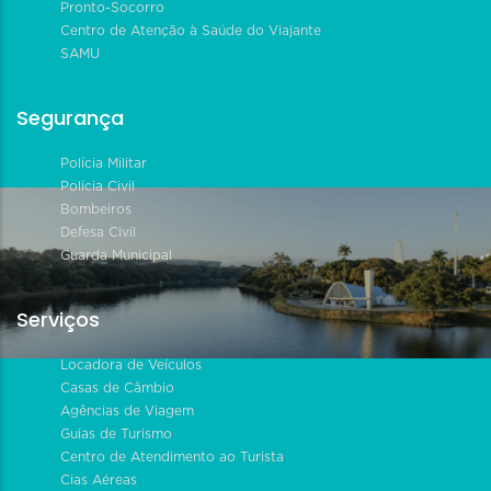
Pronto-Socorro
Centro de Atenção à Saúde do Viajante
SAMU
Segurança
Polícia Militar
Polícia Civil
Bombeiros
Defesa Civil
Guarda Municipal
Serviços
Locadora de Veículos
Casas de Câmbio
Agências de Viagem
Guias de Turismo
Centro de Atendimento ao Turista
Cias Aéreas