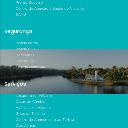
Pronto-Socorro
Centro de Atenção à Saúde do Viajante
SAMU
Segurança
Polícia Militar
Polícia Civil
Bombeiros
Defesa Civil
Guarda Municipal
Serviços
Locadora de Veículos
Casas de Câmbio
Agências de Viagem
Guias de Turismo
Centro de Atendimento ao Turista
Cias Aéreas