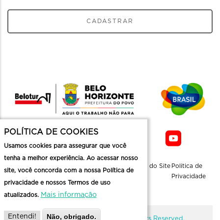
CADASTRAR
POLÍTICA DE COOKIES
Usamos cookies para assegurar que você
tenha a melhor experiência. Ao acessar nosso
Sobre a
Contato
Informaçoes
Mapa do Site
Politica de
site, você concorda com a nossa Política de
Belotur
Üteis
Privacidade
privacidade e nossos Termos de uso
Mais informação
atualizados.
Não, obrigado.
Entendi!
@ Copyright Belotur 2026. All Rights Reserved.