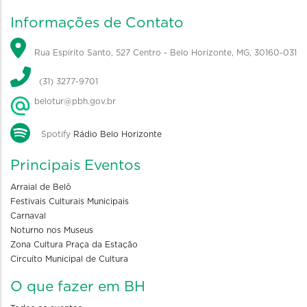
Informações de Contato
Rua Espírito Santo, 527 Centro - Belo Horizonte, MG, 30160-031
(31) 3277-9701
belotur@pbh.gov.br
Spotify
Rádio Belo Horizonte
Principais Eventos
Arraial de Belô
Festivais Culturais Municipais
Carnaval
Noturno nos Museus
Zona Cultura Praça da Estação
Circuito Municipal de Cultura
O que fazer em BH