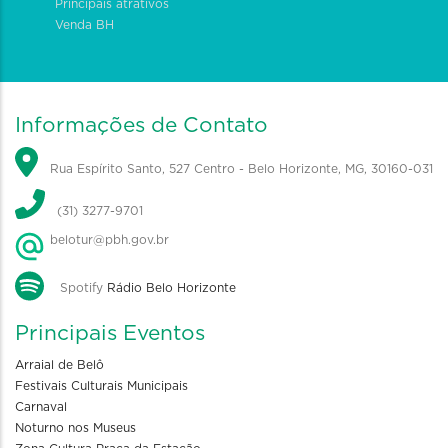
Principais atrativos
Venda BH
Informações de Contato
Rua Espírito Santo, 527 Centro - Belo Horizonte, MG, 30160-031
(31) 3277-9701
belotur@pbh.gov.br
Spotify
Rádio Belo Horizonte
Principais Eventos
Arraial de Belô
Festivais Culturais Municipais
Carnaval
Noturno nos Museus