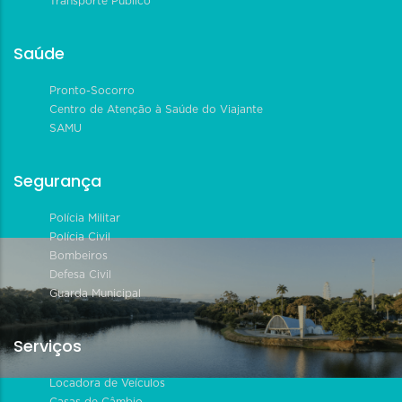
Transporte Público
Saúde
Pronto-Socorro
Centro de Atenção à Saúde do Viajante
SAMU
Segurança
Polícia Militar
Polícia Civil
Bombeiros
Defesa Civil
Guarda Municipal
Serviços
Locadora de Veículos