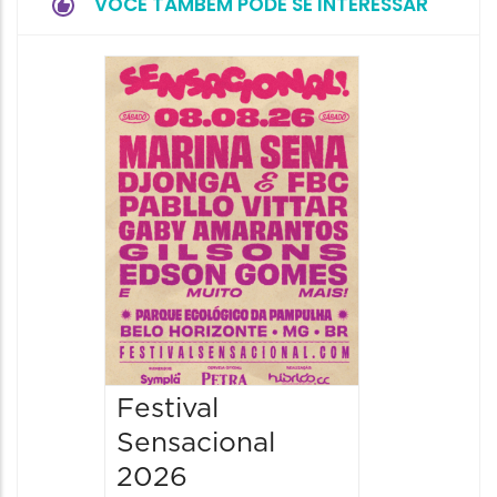
VOCÊ TAMBÉM PODE SE INTERESSAR
Show: 
Handel
09/08/20
09/08/202
16:30 às 
Festival
Sensacional
2026