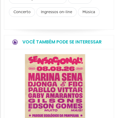
Concerto
Ingressos on-line
Música
VOCÊ TAMBÉM PODE SE INTERESSAR
Show: 
Handel
09/08/20
09/08/202
16:30 às 