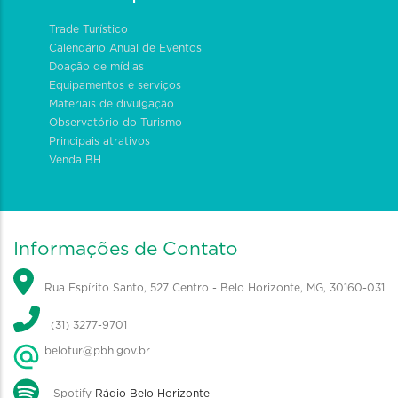
Trade Turístico
Calendário Anual de Eventos
Doação de mídias
Equipamentos e serviços
Materiais de divulgação
Observatório do Turismo
Principais atrativos
Venda BH
Informações de Contato
Rua Espírito Santo, 527 Centro - Belo Horizonte, MG, 30160-031
(31) 3277-9701
belotur@pbh.gov.br
Spotify
Rádio Belo Horizonte