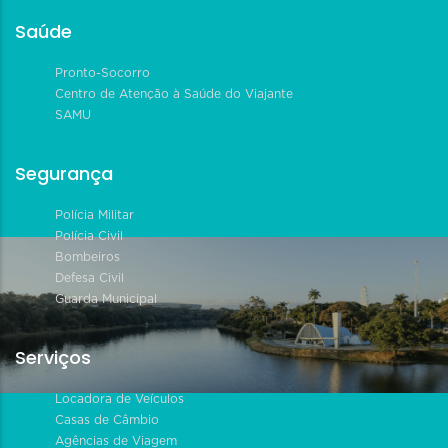
Saúde
Pronto-Socorro
Centro de Atenção à Saúde do Viajante
SAMU
Segurança
Polícia Militar
Polícia Civil
Bombeiros
Defesa Civil
Guarda Municipal
Serviços
Locadora de Veículos
Casas de Câmbio
Agências de Viagem