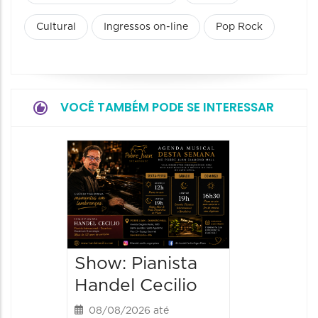
Cultural
Ingressos on-line
Pop Rock
VOCÊ TAMBÉM PODE SE INTERESSAR
Show:
Teixeir
anos d
08/08/20
08/08/202
Show: Pianista
21:00 às
Handel Cecilio
08/08/2026 até