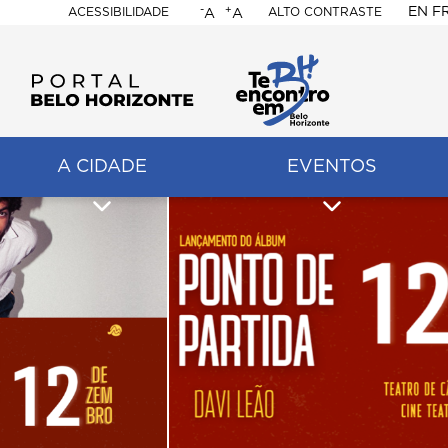
-
+
EN
F
ACESSIBILIDADE
ALTO CONTRASTE
A
A
PORTAL
BELO
HORIZONTE
A CIDADE
EVENTOS
ação
pal