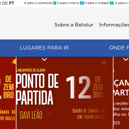
R
DE
PT
Ir para o conteúdo
1
Ir para o menu
2
Ir para o rodapé
3
Ir para o
ES
Sobre a Belotur
Informações
Menu
second
LUGARES PARA IR
ONDE 