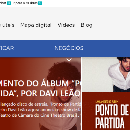
 chat
4
Ir para o VLibras
5
 úteis
Mapa digital
Vídeos
Blog
FICAR
NEGÓCIOS