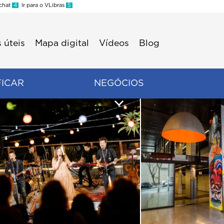
 chat
4
Ir para o VLibras
5
 úteis
Mapa digital
Vídeos
Blog
FICAR
NEGÓCIOS