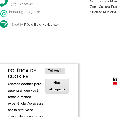
Noturno nos Mus
(31) 3277-9701
Zona Cultura Pra
belotur@pbh.gov.br
Circuito Municipa
Spotify
Rádio Belo Horizonte
POLÍTICA DE
Entendi!
COOKIES
Não,
Usamos cookies para
obrigado.
assegurar que você
tenha a melhor
experiência. Ao acessar
nosso site, você
concorda com a nossa