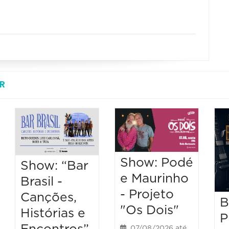
R
Show: Podé
Show: “Bar
e Maurinho
Brasil -
- Projeto
Canções,
B
"Os Dois"
Histórias e
P
07/08/2026 até