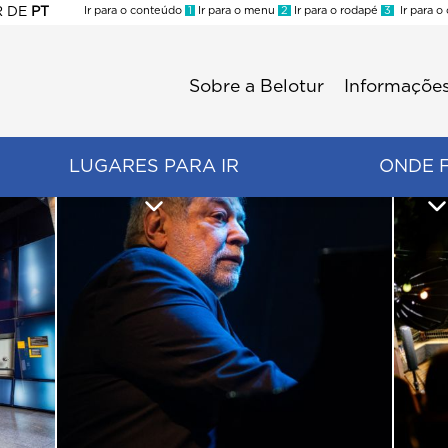
R
DE
PT
Ir para o conteúdo
1
Ir para o menu
2
Ir para o rodapé
3
Ir para o
ES
Sobre a Belotur
Informações
Menu
second
LUGARES PARA IR
ONDE 