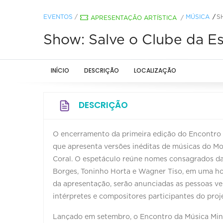
EVENTOS
/
MÚSICA
S
APRESENTAÇÃO ARTÍSTICA
/
Show: Salve o Clube da E
INÍCIO
DESCRIÇÃO
LOCALIZAÇÃO
DESCRIÇÃO
O encerramento da primeira edição do Encontro 
O ChatGPT disse:
que apresenta versões inéditas de músicas do M
Coral. O espetáculo reúne nomes consagrados da
Borges, Toninho Horta e Wagner Tiso, em uma h
da apresentação, serão anunciadas as pessoas v
intérpretes e compositores participantes do proj
Lançado em setembro, o Encontro da Música Minei