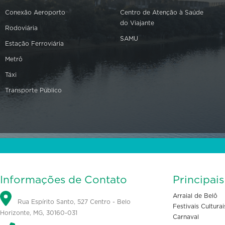
Conexão Aeroporto
Centro de Atenção à Saúde
do Viajante
Rodoviária
SAMU
Estação Ferroviária
Metrô
Táxi
Transporte Público
Informações de Contato
Principai
Arraial de Belô
Rua Espírito Santo, 527 Centro - Belo
Festivais Culturai
Horizonte, MG, 30160-031
Carnaval