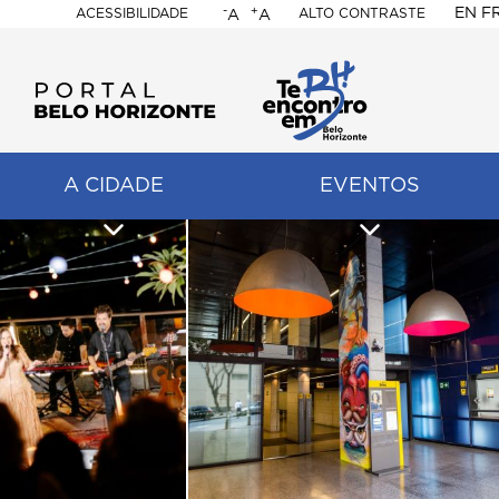
-
+
EN
F
ACESSIBILIDADE
ALTO CONTRASTE
A
A
PORTAL
BELO
HORIZONTE
A CIDADE
EVENTOS
ação
pal