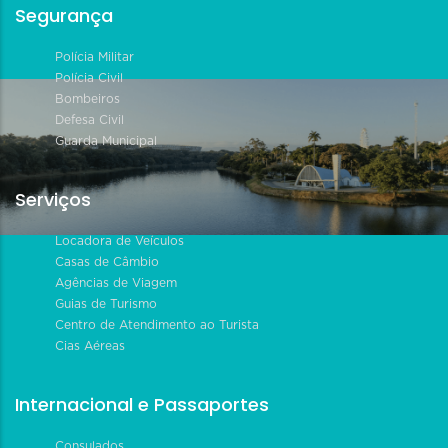
Segurança
Polícia Militar
Polícia Civil
Bombeiros
Defesa Civil
Guarda Municipal
Serviços
Locadora de Veículos
Casas de Câmbio
Agências de Viagem
Guias de Turismo
Centro de Atendimento ao Turista
Cias Aéreas
Internacional e Passaportes
Consulados