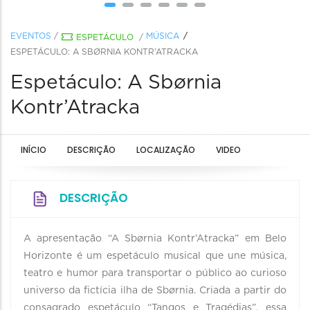
EVENTOS
/
MÚSICA
ESPETÁCULO
/
ESPETÁCULO: A SBØRNIA KONTR’ATRACKA
Espetáculo: A Sbørnia
Kontr’Atracka
INÍCIO
DESCRIÇÃO
LOCALIZAÇÃO
VIDEO
DESCRIÇÃO
A apresentação “A Sbørnia Kontr’Atracka” em Belo
Horizonte é um espetáculo musical que une música,
teatro e humor para transportar o público ao curioso
universo da fictícia ilha de Sbørnia. Criada a partir do
consagrado espetáculo “Tangos e Tragédias”, essa