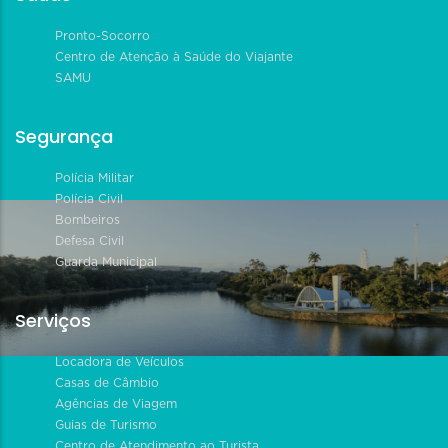
Pronto-Socorro
Centro de Atenção à Saúde do Viajante
SAMU
Segurança
Polícia Militar
Polícia Civil
Bombeiros
Defesa Civil
Guarda Municipal
Serviços
Locadora de Veículos
Casas de Câmbio
Agências de Viagem
Guias de Turismo
Centro de Atendimento ao Turista