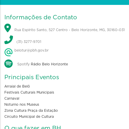
Informações de Contato
Rua Espírito Santo, 527 Centro - Belo Horizonte, MG, 30160-031
(31) 3277-9701
belotur@pbh.gov.br
Spotify
Rádio Belo Horizonte
Principais Eventos
Arraial de Belô
Festivais Culturais Municipais
Carnaval
Noturno nos Museus
Zona Cultura Praça da Estação
Circuito Municipal de Cultura
O que fazer em BH