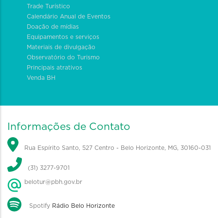
Trade Turístico
Calendário Anual de Eventos
Doação de mídias
Equipamentos e serviços
Materiais de divulgação
Observatório do Turismo
Principais atrativos
Venda BH
Informações de Contato
Rua Espírito Santo, 527 Centro - Belo Horizonte, MG, 30160-031
(31) 3277-9701
belotur@pbh.gov.br
Spotify
Rádio Belo Horizonte