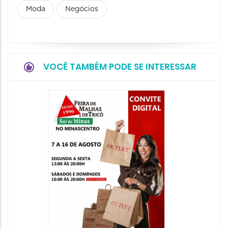
Moda
Negócios
VOCÊ TAMBÉM PODE SE INTERESSAR
18ª Ed
Preto 
Day
18/09/20
19/09/2026
00:00 às