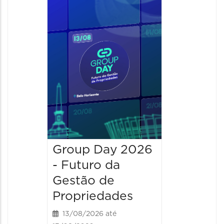
NewOf
20/08/20
20/08/202
13:00 às 
Group Day 2026
- Futuro da
Gestão de
Propriedades
13/08/2026 até