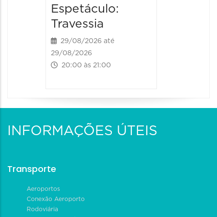
Espetáculo:
30/09/202
20:30 às
Travessia
29/08/2026 até
29/08/2026
20:00 às 21:00
INFORMAÇÕES ÚTEIS
Transporte
Aeroportos
Conexão Aeroporto
Rodoviária