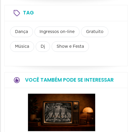
TAG
Dança
Ingressos on-line
Gratuito
Música
Dj
Show e Festa
VOCÊ TAMBÉM PODE SE INTERESSAR
Espetá
Momix
Botâni
30/09/20