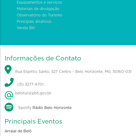
Equipamentos e serviços
Materiais de divulgação
Observatório do Turismo
Principais atrativos
Venda BH
Informações de Contato
Rua Espírito Santo, 527 Centro - Belo Horizonte, MG, 30160-031
(31) 3277-9701
belotur@pbh.gov.br
Spotify
Rádio Belo Horizonte
Principais Eventos
Arraial de Belô