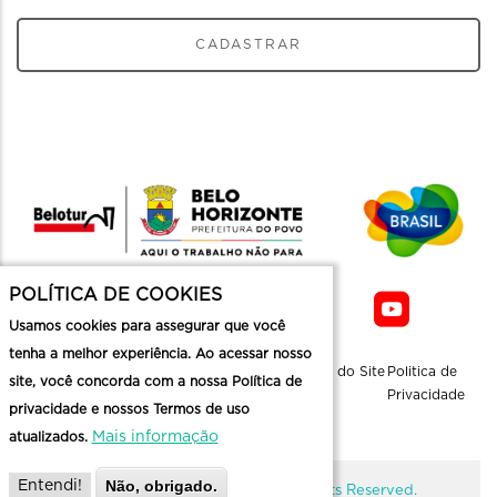
CADASTRAR
POLÍTICA DE COOKIES
Usamos cookies para assegurar que você
tenha a melhor experiência. Ao acessar nosso
Sobre a
Contato
Informaçoes
Mapa do Site
Politica de
site, você concorda com a nossa Política de
Belotur
Üteis
Privacidade
privacidade e nossos Termos de uso
Mais informação
atualizados.
Não, obrigado.
Entendi!
@ Copyright Belotur 2026. All Rights Reserved.