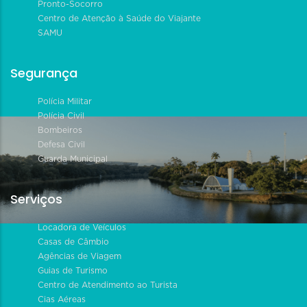
Pronto-Socorro
Centro de Atenção à Saúde do Viajante
SAMU
Segurança
Polícia Militar
Polícia Civil
Bombeiros
Defesa Civil
Guarda Municipal
Serviços
Locadora de Veículos
Casas de Câmbio
Agências de Viagem
Guias de Turismo
Centro de Atendimento ao Turista
Cias Aéreas