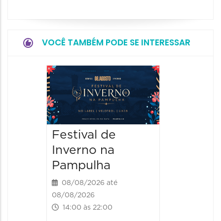
VOCÊ TAMBÉM PODE SE INTERESSAR
Dia do
Parque
Paláci
09/08/20
Festival de
09/08/202
Inverno na
09:00 às
Pampulha
08/08/2026 até
08/08/2026
14:00 às 22:00