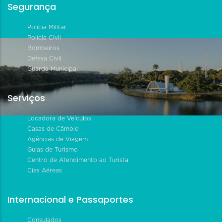
Segurança
Polícia Militar
Polícia Civil
Bombeiros
Defesa Civil
Guarda Municipal
Serviços
Locadora de Veículos
Casas de Câmbio
Agências de Viagem
Guias de Turismo
Centro de Atendimento ao Turista
Cias Aéreas
Internacional e Passaportes
Consulados