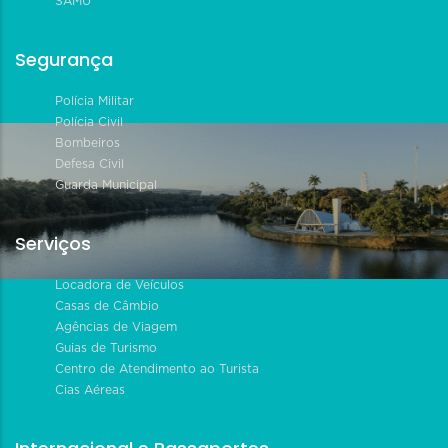
SAMU
Segurança
Polícia Militar
Polícia Civil
Bombeiros
Defesa Civil
Guarda Municipal
Serviços
Locadora de Veículos
Casas de Câmbio
Agências de Viagem
Guias de Turismo
Centro de Atendimento ao Turista
Cias Aéreas