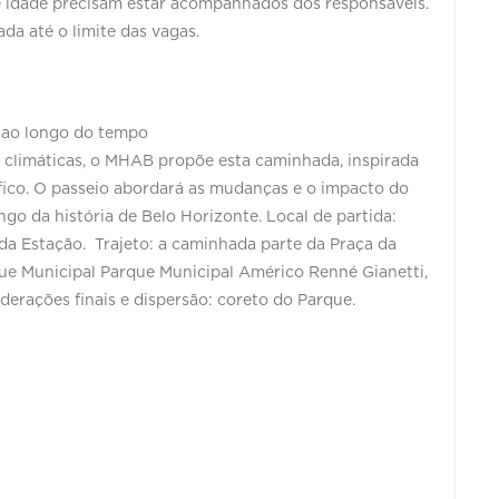
de idade precisam estar acompanhados dos responsáveis.
da até o limite das vagas.
 ao longo do tempo
s climáticas, o MHAB propõe esta caminhada, inspirada
ico. O passeio abordará as mudanças e o impacto do
o da história de Belo Horizonte. Local de partida:
da Estação. Trajeto: a caminhada parte da Praça da
que Municipal Parque Municipal Américo Renné Gianetti,
derações finais e dispersão: coreto do Parque.