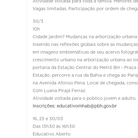
Atividade voltada para toda a família. Menores 
Vagas limitadas. Participação por ordem de chega
30/3
10h
Cidade jardim? Mudanças na arborização urbana
Inserido nas reflexões globais sobre as mudança
em imagens emblemáticas de seu acervo fotográf
crescimento urbano na arborização urbana ao long
portaria da Estação Central do Metrô BH - Praça 
Estação, percorre a rua da Bahia e chega ao Par
na Avenida Afonso Pena. Local de chegada, consi
Com Luana Pirajá Ferraz.
Atividade voltada para o público jovem e adulto.
Inscrições: educativomhab@pbh.gov.br
16, 23 e 30/03
Das 13h30 às 16h30
Educativo Aberto