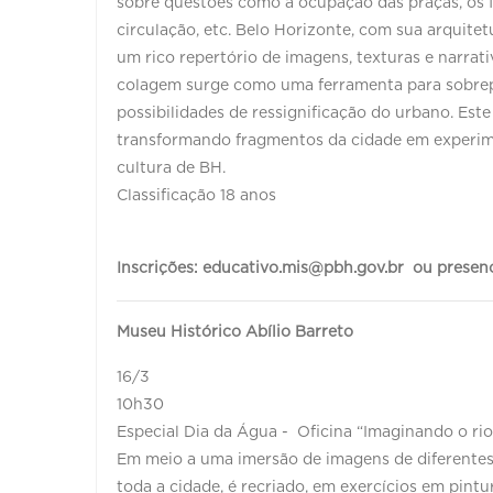
sobre questões como a ocupação das praças, os f
circulação, etc. Belo Horizonte, com sua arquitetur
um rico repertório de imagens, texturas e narrat
colagem surge como uma ferramenta para sobrepo
possibilidades de ressignificação do urbano. Este 
transformando fragmentos da cidade em experime
cultura de BH.
Classificação 18 anos
Inscrições: educativo.mis@pbh.gov.br ou prese
Museu Histórico Abílio Barreto
16/3
10h30
Especial Dia da Água - Oficina “Imaginando o ri
Em meio a uma imersão de imagens de diferentes f
toda a cidade, é recriado, em exercícios em pintu