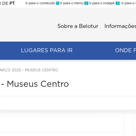
R
DE
PT
Ir para o conteúdo
1
Ir para o menu
2
Ir para o rodapé
3
Ir para o
ES
Sobre a Belotur
Informações
Menu
second
LUGARES PARA IR
ONDE 
RÇO 2025 - MUSEUS CENTRO
- Museus Centro