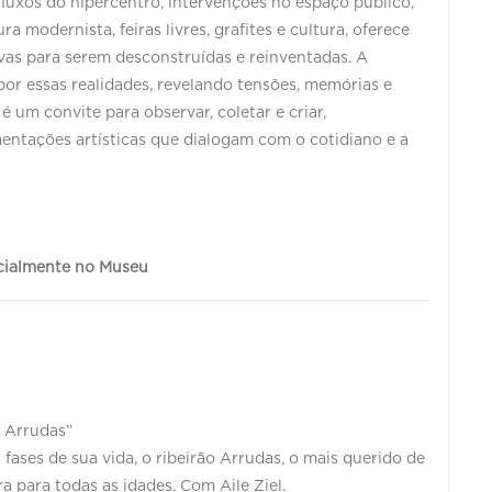
luxos do hipercentro, intervenções no espaço público,
a modernista, feiras livres, grafites e cultura, oferece
ivas para serem desconstruídas e reinventadas. A
r essas realidades, revelando tensões, memórias e
é um convite para observar, coletar e criar,
ntações artísticas que dialogam com o cotidiano e a
ncialmente no Museu
o Arrudas”
ases de sua vida, o ribeirão Arrudas, o mais querido de
ra para todas as idades. Com Aile Ziel.