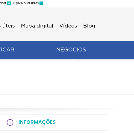
 chat
4
Ir para o VLibras
5
 úteis
Mapa digital
Vídeos
Blog
FICAR
NEGÓCIOS
INFORMAÇÕES