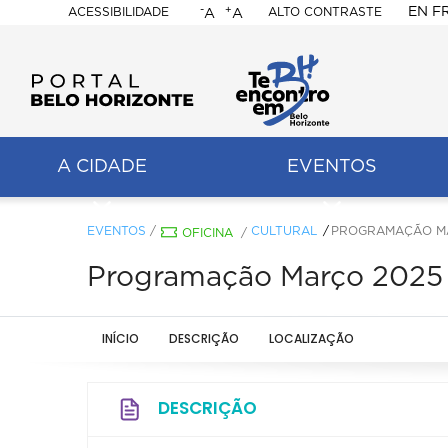
-
+
EN
F
ACESSIBILIDADE
ALTO CONTRASTE
A
A
PORTAL
BELO
HORIZONTE
A CIDADE
EVENTOS
ação
pal
EVENTOS
/
CULTURAL
PROGRAMAÇÃO MA
OFICINA
/
Programação Março 2025 
INÍCIO
DESCRIÇÃO
LOCALIZAÇÃO
DESCRIÇÃO