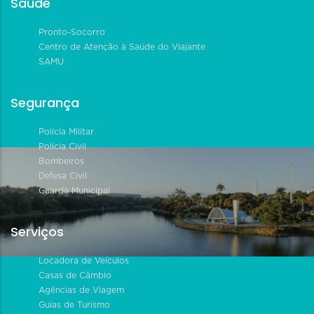
Saúde
Pronto-Socorro
Centro de Atenção à Saúde do Viajante
SAMU
Segurança
Polícia Militar
Polícia Civil
Bombeiros
Defesa Civil
Guarda Municipal
Serviços
Locadora de Veículos
Casas de Câmbio
Agências de Viagem
Guias de Turismo