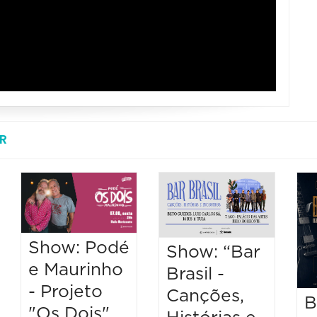
R
Show: Podé
Show: “Bar
e Maurinho
Brasil -
- Projeto
Canções,
B
"Os Dois"