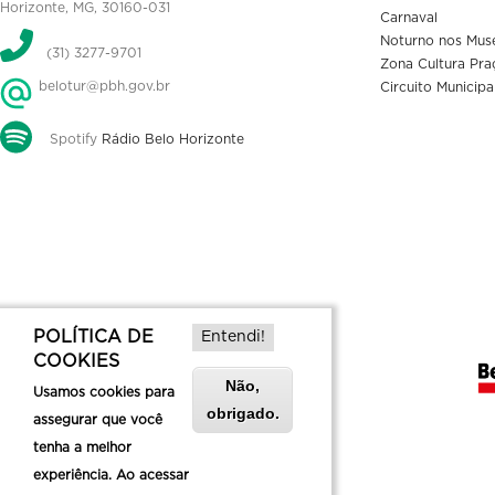
Horizonte, MG, 30160-031
Carnaval
Noturno nos Mus
(31) 3277-9701
Zona Cultura Pra
belotur@pbh.gov.br
Circuito Municipa
Spotify
Rádio Belo Horizonte
POLÍTICA DE
Entendi!
COOKIES
Não,
Usamos cookies para
obrigado.
assegurar que você
tenha a melhor
experiência. Ao acessar