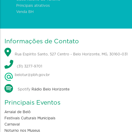
Principais atrativos
Venda BH
Informações de Contato
Rua Espírito Santo, 527 Centro - Belo Horizonte, MG, 30160-031
(31) 3277-9701
belotur@pbh.gov.br
Spotify
Rádio Belo Horizonte
Principais Eventos
Arraial de Belô
Festivais Culturais Municipais
Carnaval
Noturno nos Museus