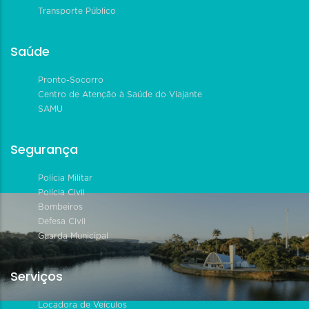
Transporte Público
Saúde
Pronto-Socorro
Centro de Atenção à Saúde do Viajante
SAMU
Segurança
Polícia Militar
Polícia Civil
Bombeiros
Defesa Civil
Guarda Municipal
Serviços
Locadora de Veículos