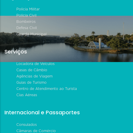
Polícia Militar
Polícia Civil
Bombeiros
Defesa Civil
Guarda Municipal
Serviços
Locadora de Veículos
Casas de Câmbio
Agências de Viagem
Guias de Turismo
Centro de Atendimento ao Turista
Cias Aéreas
Internacional e Passaportes
Consulados
Câmaras de Comércio