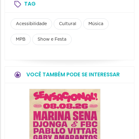
TAG
Acessibilidade
Cultural
Música
MPB
Show e Festa
VOCÊ TAMBÉM PODE SE INTERESSAR
Show: 
Handel
09/08/20
09/08/202
16:30 às 