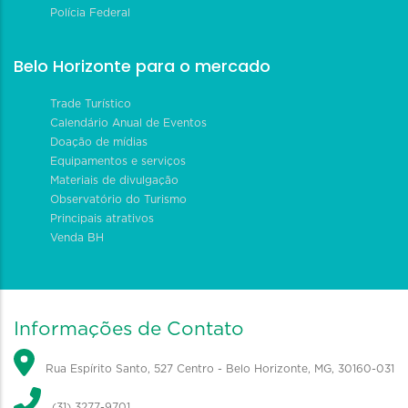
Polícia Federal
Belo Horizonte para o mercado
Trade Turístico
Calendário Anual de Eventos
Doação de mídias
Equipamentos e serviços
Materiais de divulgação
Observatório do Turismo
Principais atrativos
Venda BH
Informações de Contato
Rua Espírito Santo, 527 Centro - Belo Horizonte, MG, 30160-031
(31) 3277-9701