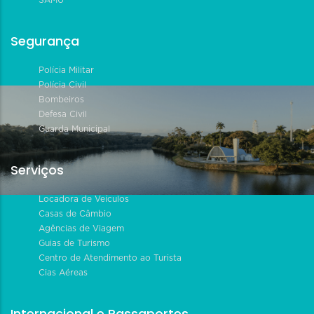
Segurança
Polícia Militar
Polícia Civil
Bombeiros
Defesa Civil
Guarda Municipal
Serviços
Locadora de Veículos
Casas de Câmbio
Agências de Viagem
Guias de Turismo
Centro de Atendimento ao Turista
Cias Aéreas
Internacional e Passaportes