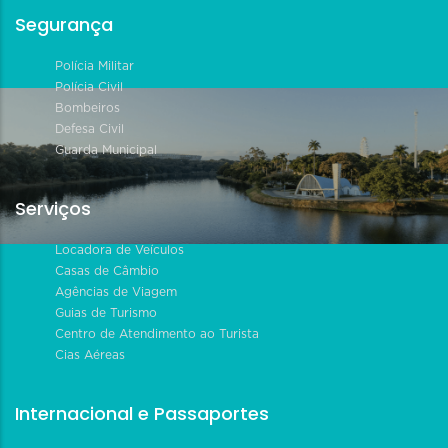
Segurança
Polícia Militar
Polícia Civil
Bombeiros
Defesa Civil
Guarda Municipal
Serviços
Locadora de Veículos
Casas de Câmbio
Agências de Viagem
Guias de Turismo
Centro de Atendimento ao Turista
Cias Aéreas
Internacional e Passaportes