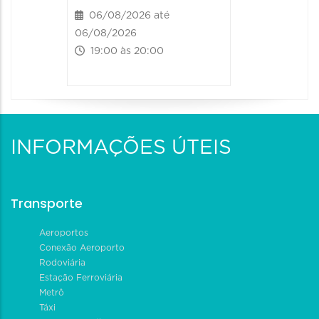
20:00 às
06/08/2026 até
06/08/2026
19:00 às 20:00
INFORMAÇÕES ÚTEIS
Transporte
Aeroportos
Conexão Aeroporto
Rodoviária
Estação Ferroviária
Metrô
Táxi