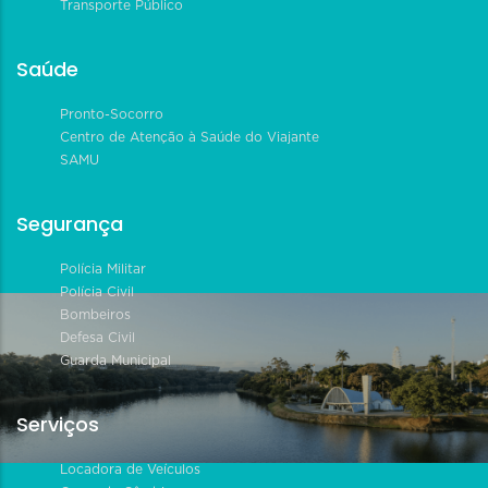
Transporte Público
Saúde
Pronto-Socorro
Centro de Atenção à Saúde do Viajante
SAMU
Segurança
Polícia Militar
Polícia Civil
Bombeiros
Defesa Civil
Guarda Municipal
Serviços
Locadora de Veículos