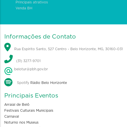
Principais atrativos
Venda BH
Informações de Contato
Rua Espírito Santo, 527 Centro - Belo Horizonte, MG, 30160-031
(31) 3277-9701
belotur@pbh.gov.br
Spotify
Rádio Belo Horizonte
Principais Eventos
Arraial de Belô
Festivais Culturais Municipais
Carnaval
Noturno nos Museus