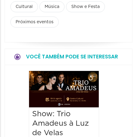
Cultural
Música
Show e Festa
Próximos eventos
VOCÊ TAMBÉM PODE SE INTERESSAR
Espetá
“Cores
- Orqu
Chines
Show: Trio
Shang
Amadeus à Luz
06/08/20
de Velas
06/08/202