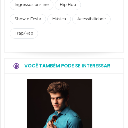
Ingressos on-line
Hip Hop
Show e Festa
Música
Acessibilidade
Trap/Rap
VOCÊ TAMBÉM PODE SE INTERESSAR
Show: 
- Canç
Históri
Encont
07/08/20