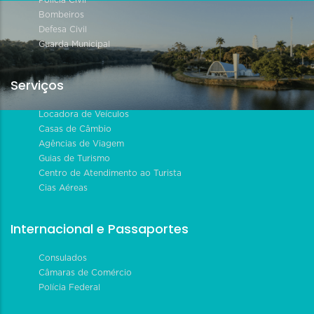
Bombeiros
Defesa Civil
Guarda Municipal
Serviços
Locadora de Veículos
Casas de Câmbio
Agências de Viagem
Guias de Turismo
Centro de Atendimento ao Turista
Cias Aéreas
Internacional e Passaportes
Consulados
Câmaras de Comércio
Polícia Federal