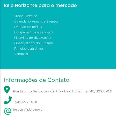
Belo Horizonte para o mercado
Trade Turístico
Calendário Anual de Eventos
Doação de mídias
Equipamentos e serviços
Materiais de divulgação
Observatório do Turismo
Principais atrativos
Venda BH
Informações de Contato
Rua Espírito Santo, 527 Centro - Belo Horizonte, MG, 30160-031
(31) 3277-9701
belotur@pbh.gov.br