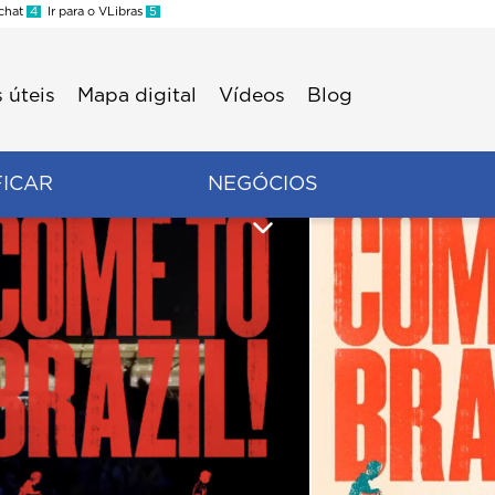
 chat
4
Ir para o VLibras
5
 úteis
Mapa digital
Vídeos
Blog
FICAR
NEGÓCIOS