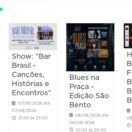
R
H
Show: “Bar
B
Brasil -
F
Canções,
Blues na
B
Histórias e
Praça -
B
Encontros”
Edição São
B
Bento
07/08/2026 até
07/08/2026
08/08/2026 até
08
21:00 às 23:50
08/08/2026
10:00 às 20:00