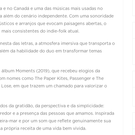
lia e no Canadá e uma das músicas mais usadas no
ra além do cenário independente. Com uma sonoridade
ústicos e arranjos que evocam paisagens abertas, o
ais consistentes do indie-folk atual.
nesta das letras, a atmosfera imersiva que transporta o
 além da habilidade do duo em transformar temas
álbum Moments (2019), que recebeu elogios da
 com nomes como The Paper Kites, Passenger e The
 Lose, em que trazem um chamado para valorizar o
os da gratidão, da perspectiva e da simplicidade:
o redor e a presença das pessoas que amamos. Inspirada
 beira-mar e por um som que reflete genuinamente sua
a própria receita de uma vida bem vivida.