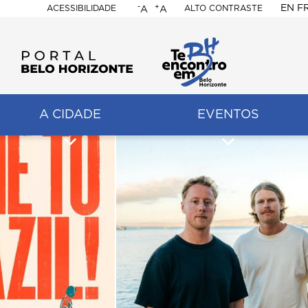
-
+
EN
F
ACESSIBILIDADE
ALTO CONTRASTE
A
A
PORTAL
BELO
HORIZONTE
A CIDADE
EVENTOS
ação
pal