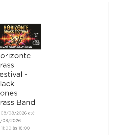
Festival
Show:
Sensacional
Pianis
2026
Hande
orizonte
Cecili
08/08/2026 até
rass
08/08/2026
08/08/2
estival -
13:00 às 23:00
08/08/20
lack
19:00 às
ones
rass Band
08/08/2026 até
/08/2026
11:00 às 18:00