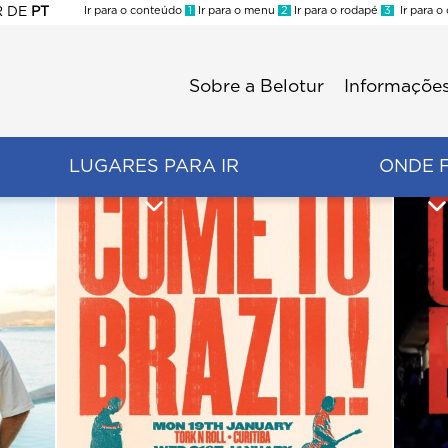
R
DE
PT
Ir para o conteúdo
1
Ir para o menu
2
Ir para o rodapé
3
Ir para o
ES
Sobre a Belotur
Informações
Menu
second
LUGARES PARA IR
ONDE 