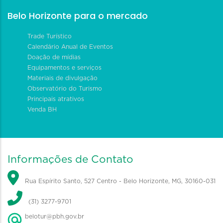
Belo Horizonte para o mercado
Trade Turístico
Calendário Anual de Eventos
Doação de mídias
Equipamentos e serviços
Materiais de divulgação
Observatório do Turismo
Principais atrativos
Venda BH
Informações de Contato
Rua Espírito Santo, 527 Centro - Belo Horizonte, MG, 30160-031
(31) 3277-9701
belotur@pbh.gov.br