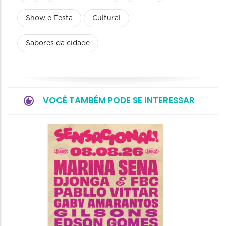
Show e Festa
Cultural
Sabores da cidade
VOCÊ TAMBÉM PODE SE INTERESSAR
Show: 
Handel
09/08/20
09/08/202
16:30 às 