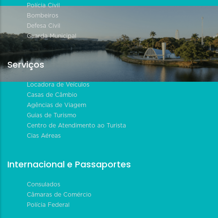
Polícia Civil
Bombeiros
Defesa Civil
Guarda Municipal
Serviços
Locadora de Veículos
Casas de Câmbio
Agências de Viagem
Guias de Turismo
Centro de Atendimento ao Turista
Cias Aéreas
Internacional e Passaportes
Consulados
Câmaras de Comércio
Polícia Federal