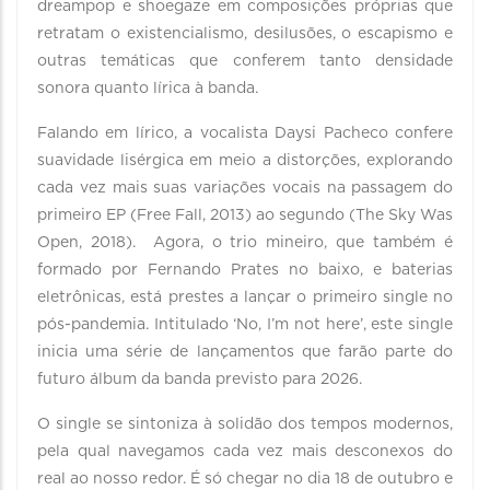
dreampop e shoegaze em composições próprias que
retratam o existencialismo, desilusões, o escapismo e
outras temáticas que conferem tanto densidade
sonora quanto lírica à banda.
Falando em lírico, a vocalista Daysi Pacheco confere
suavidade lisérgica em meio a distorções, explorando
cada vez mais suas variações vocais na passagem do
primeiro EP (Free Fall, 2013) ao segundo (The Sky Was
Open, 2018). Agora, o trio mineiro, que também é
formado por Fernando Prates no baixo, e baterias
eletrônicas, está prestes a lançar o primeiro single no
pós-pandemia. Intitulado ‘No, I’m not here’, este single
inicia uma série de lançamentos que farão parte do
futuro álbum da banda previsto para 2026.
O single se sintoniza à solidão dos tempos modernos,
pela qual navegamos cada vez mais desconexos do
real ao nosso redor. É só chegar no dia 18 de outubro e