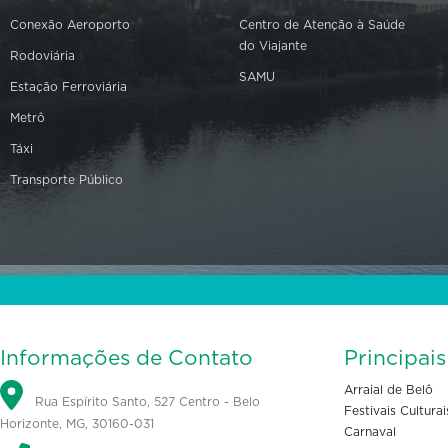
Conexão Aeroporto
Centro de Atenção à Saúde
do Viajante
Rodoviária
SAMU
Estação Ferroviária
Metrô
Táxi
Transporte Público
Informações de Contato
Principai
Arraial de Belô
Rua Espírito Santo, 527 Centro - Belo
Festivais Culturai
Horizonte, MG, 30160-031
Carnaval