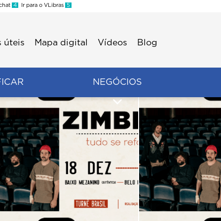
 chat
4
Ir para o VLibras
5
 úteis
Mapa digital
Vídeos
Blog
FICAR
NEGÓCIOS