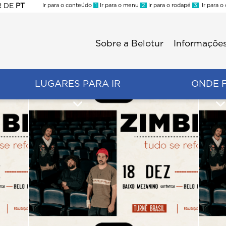
R
DE
PT
Ir para o conteúdo
1
Ir para o menu
2
Ir para o rodapé
3
Ir para o
ES
Sobre a Belotur
Informações
Menu
second
LUGARES PARA IR
ONDE 