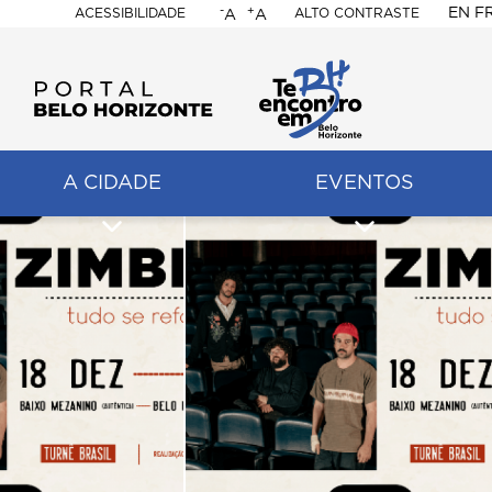
-
+
EN
F
ACESSIBILIDADE
ALTO CONTRASTE
A
A
PORTAL
BELO
HORIZONTE
A CIDADE
EVENTOS
ação
pal