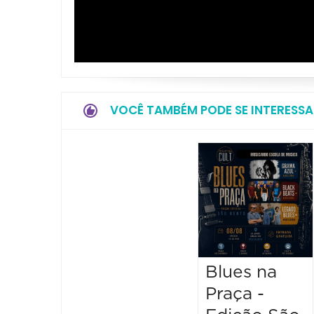
VOCÊ TAMBÉM PODE SE INTERESSA
Blues na
Praça -