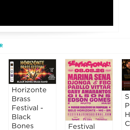
R
Horizonte
S
Brass
P
Festival -
H
Black
C
Bones
Festival