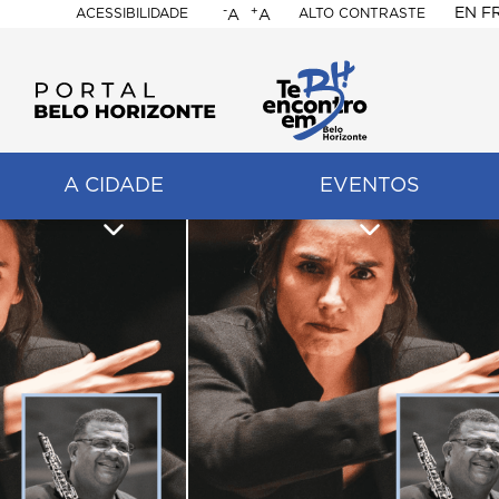
-
+
EN
F
ACESSIBILIDADE
ALTO CONTRASTE
A
A
PORTAL
BELO
HORIZONTE
A CIDADE
EVENTOS
ação
pal