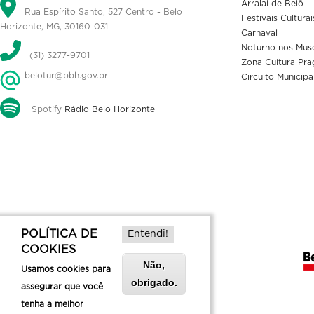
Arraial de Belô
Rua Espírito Santo, 527 Centro - Belo
Festivais Culturai
Horizonte, MG, 30160-031
Carnaval
Noturno nos Mus
(31) 3277-9701
Zona Cultura Pra
belotur@pbh.gov.br
Circuito Municipa
Spotify
Rádio Belo Horizonte
POLÍTICA DE
Entendi!
COOKIES
Não,
Usamos cookies para
obrigado.
assegurar que você
tenha a melhor