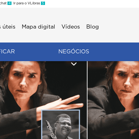
 chat
4
Ir para o VLibras
5
 úteis
Mapa digital
Vídeos
Blog
FICAR
NEGÓCIOS