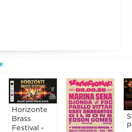
R
Horizonte
S
Brass
P
Festival -