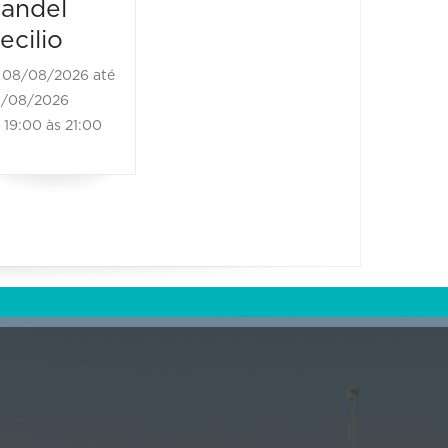
andel
21:00 às
08/08/2026
ecilio
21:00 às 23:00
08/08/2026 até
/08/2026
19:00 às 21:00