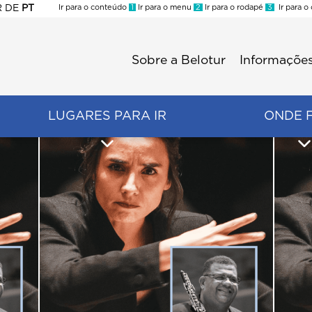
R
DE
PT
Ir para o conteúdo
1
Ir para o menu
2
Ir para o rodapé
3
Ir para o
ES
Sobre a Belotur
Informações
Menu
second
LUGARES PARA IR
ONDE 