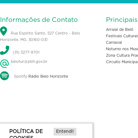
Informações de Contato
Principai
Arraial de Belô
Rua Espírito Santo, 527 Centro - Belo
Festivais Culturai
Horizonte, MG, 30160-031
Carnaval
Noturno nos Mus
(31) 3277-9701
Zona Cultura Pra
belotur@pbh.gov.br
Circuito Municipa
Spotify
Rádio Belo Horizonte
POLÍTICA DE
Entendi!