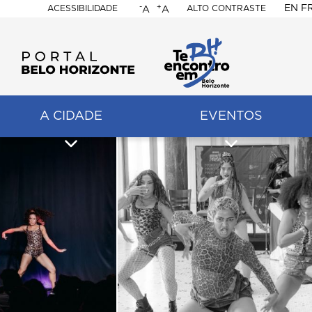
-
+
EN
F
ACESSIBILIDADE
ALTO CONTRASTE
A
A
PORTAL
BELO
HORIZONTE
A CIDADE
EVENTOS
ação
pal