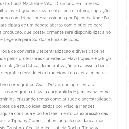
gusto, Luísa Machala e Vitor Drumond, em imersão
lho investigou os cruzamentos entre roteiro, captação,
tando com trilha sonora assinada por Djeinaba Kane Ba.
participará de um debate aberto com o público para
da produção, que posteriormente será disponibilizada no
 e Legenda para Surdos e Ensurdecidos.
roda de conversa Descentralização e diversidade na
iada pelos professores convidados Flavì Lopes e Rodrigo
circulação artística, democratização do acesso a bens
reográfica fora do eixo tradicional da capital mineira.
ivo coreográfico Gyals Di Uai, que apresenta o
, a coreografia utiliza a corporalidade jamaicana como
feminina, cruzando temas como atitude e ancestralidade.
leos de estudo idealizados por Priscila Mendes,
esquisa contínua e do fortalecimento da expressão das
ndes e Tiphany Gomes, sobem ao palco as dançarinas
sis Faustino, Cecília Alice, Isabela Rocha, Tiphany