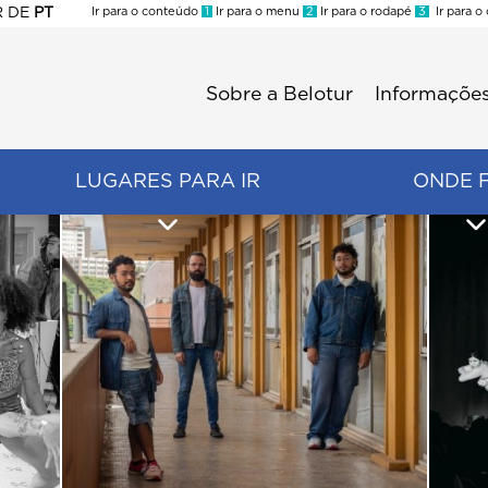
R
DE
PT
Ir para o conteúdo
1
Ir para o menu
2
Ir para o rodapé
3
Ir para o
ES
Sobre a Belotur
Informações
Menu
second
LUGARES PARA IR
ONDE 