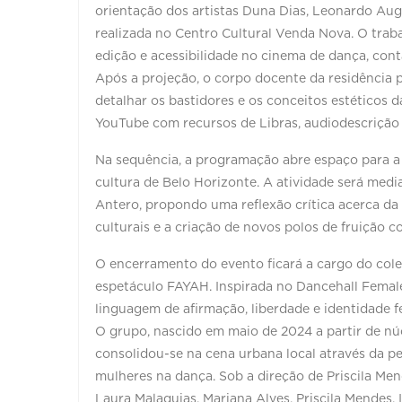
orientação dos artistas Duna Dias, Leonardo Au
realizada no Centro Cultural Venda Nova. O traba
edição e acessibilidade no cinema de dança, con
Após a projeção, o corpo docente da residência 
detalhar os bastidores e os conceitos estéticos 
YouTube com recursos de Libras, audiodescrição
Na sequência, a programação abre espaço para a 
cultura de Belo Horizonte. A atividade será med
Antero, propondo uma reflexão crítica acerca da 
culturais e a criação de novos polos de fruição co
O encerramento do evento ficará a cargo do colet
espetáculo FAYAH. Inspirada no Dancehall Female
linguagem de afirmação, liberdade e identidade 
O grupo, nascido em maio de 2024 a partir de núc
consolidou-se na cena urbana local através da p
mulheres na dança. Sob a direção de Priscila Me
Laura Malaquias, Mariana Alves, Priscila Mendes, I