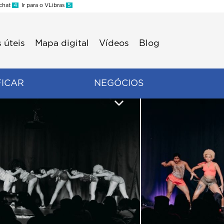
 chat
4
Ir para o VLibras
5
 úteis
Mapa digital
Vídeos
Blog
FICAR
NEGÓCIOS