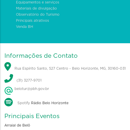
Equipamentos e serviços
Materiais de divulgação
Observatório do Turismo
Principais atrativos
Venda BH
Informações de Contato
Rua Espírito Santo, 527 Centro - Belo Horizonte, MG, 30160-031
(31) 3277-9701
belotur@pbh.gov.br
Spotify
Rádio Belo Horizonte
Principais Eventos
Arraial de Belô