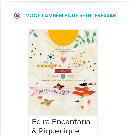
VOCÊ TAMBÉM PODE SE INTERESSAR
3ª Mos
Uma V
Narraç
Históri
20/08/20
20/08/202
10:00 às
Feira Encantaria
& Piquenique